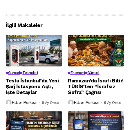
İlgili Makaleler
Güncel
Teknoloji
Ekonomi
Güncel
Tesla İstanbul’da Yeni
Ramazan’da İsrafı Bitir!
Şarj İstasyonu Açtı,
TÜGİS’ten “İsrafsız
İşte Detaylar
Sofra” Çağrısı
Haber Merkezi
6 Ay Önce
Haber Merkezi
6 Ay Önce