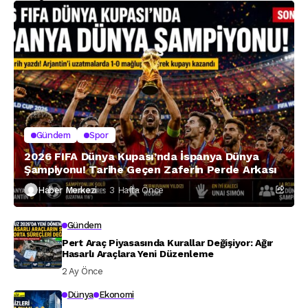
Gündem
Spor
2026 FIFA Dünya Kupası’nda İspanya Dünya
Şampiyonu! Tarihe Geçen Zaferin Perde Arkası
Haber Merkezi
3 Hafta Önce
Gündem
Pert Araç Piyasasında Kurallar Değişiyor: Ağır
Hasarlı Araçlara Yeni Düzenleme
2 Ay Önce
Dünya
Ekonomi