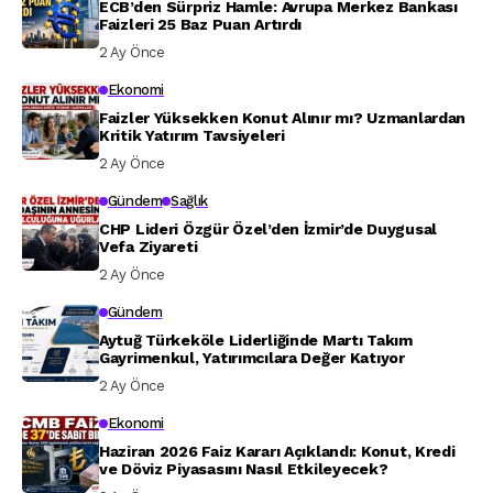
ECB’den Sürpriz Hamle: Avrupa Merkez Bankası
Faizleri 25 Baz Puan Artırdı
2 Ay Önce
Ekonomi
Faizler Yüksekken Konut Alınır mı? Uzmanlardan
Kritik Yatırım Tavsiyeleri
2 Ay Önce
Gündem
Sağlık
CHP Lideri Özgür Özel’den İzmir’de Duygusal
Vefa Ziyareti
2 Ay Önce
Gündem
Aytuğ Türkeköle Liderliğinde Martı Takım
Gayrimenkul, Yatırımcılara Değer Katıyor
2 Ay Önce
Ekonomi
Haziran 2026 Faiz Kararı Açıklandı: Konut, Kredi
ve Döviz Piyasasını Nasıl Etkileyecek?