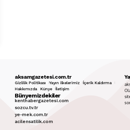
aksamgazetesi.com.tr
Ya
Gizlilik Politikası
Yayın ilkelerimiz
İçerik Kaldırma
ak
Hakkımızda
Künye
İletişim
Ol
Bünyemizdekiler
sit
kenthabergazetesi.com
so
sozcu.tv.tr
ye-mek.com.tr
acilensatilik.com