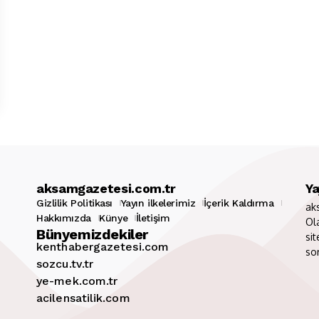
aksamgazetesi.com.tr
Ya
Gizlilik Politikası
Yayın ilkelerimiz
İçerik Kaldırma
ak
Hakkımızda
Künye
İletişim
Ol
Bünyemizdekiler
sit
kenthabergazetesi.com
so
sozcu.tv.tr
ye-mek.com.tr
acilensatilik.com