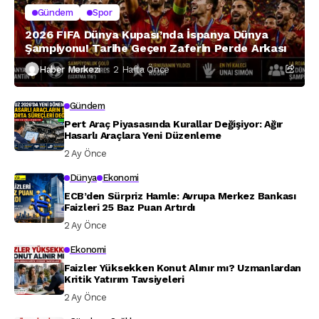
Gündem
Spor
2026 FIFA Dünya Kupası’nda İspanya Dünya
Şampiyonu! Tarihe Geçen Zaferin Perde Arkası
Haber Merkezi
2 Hafta Önce
Gündem
Pert Araç Piyasasında Kurallar Değişiyor: Ağır
Hasarlı Araçlara Yeni Düzenleme
2 Ay Önce
Dünya
Ekonomi
ECB’den Sürpriz Hamle: Avrupa Merkez Bankası
Faizleri 25 Baz Puan Artırdı
2 Ay Önce
Ekonomi
Faizler Yüksekken Konut Alınır mı? Uzmanlardan
Kritik Yatırım Tavsiyeleri
2 Ay Önce