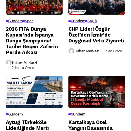
Gündem
Spor
Gündem
Sağlık
2026 FIFA Dünya
CHP Lideri Özgür
Kupası’nda İspanya
Özel’den İzmir’de
Dünya Şampiyonu!
Duygusal Vefa Ziyareti
Tarihe Geçen Zaferin
Haber Merkezi
2 Ay Önce
Perde Arkası
Haber Merkezi
2 Hafta Önce
Gündem
Gündem
Aytuğ Türkeköle
Kartalkaya Otel
Liderliğinde Martı
Yangını Davasında