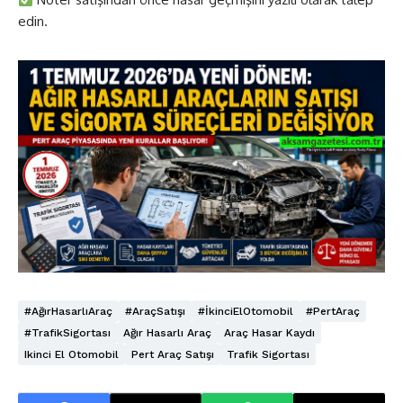
edin.
#AğırHasarlıAraç
#AraçSatışı
#İkinciElOtomobil
#PertAraç
#TrafikSigortası
Ağır Hasarlı Araç
Araç Hasar Kaydı
Ikinci El Otomobil
Pert Araç Satışı
Trafik Sigortası