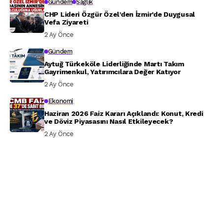
Gündem
Sağlık
CHP Lideri Özgür Özel’den İzmir’de Duygusal
Vefa Ziyareti
2 Ay Önce
Gündem
Aytuğ Türkeköle Liderliğinde Martı Takım
Gayrimenkul, Yatırımcılara Değer Katıyor
2 Ay Önce
Ekonomi
Haziran 2026 Faiz Kararı Açıklandı: Konut, Kredi
ve Döviz Piyasasını Nasıl Etkileyecek?
2 Ay Önce