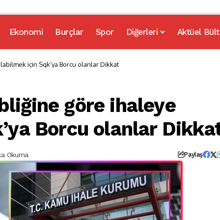
Ekonomi
Burçlar
Spor
Diğerleri
Aktüel Bült
labilmek için Sgk’ya Borcu olanlar Dikkat
liğine göre ihaleye
k’ya Borcu olanlar Dikka
ika Okuma
Paylaş