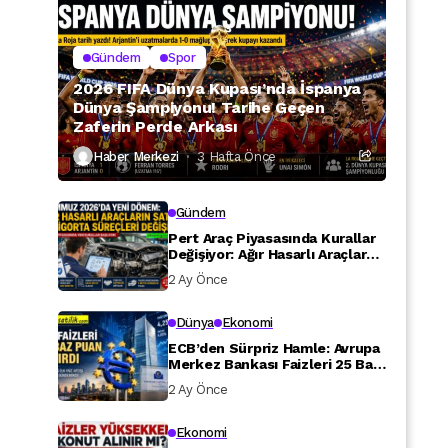
Gündem
Spor
2026 FIFA Dünya Kupası’nda İspanya
Dünya Şampiyonu! Tarihe Geçen
Zaferin Perde Arkası
Haber Merkezi
3 Hafta Önce
Gündem
Pert Araç Piyasasında Kurallar
Değişiyor: Ağır Hasarlı Araçlara
Yeni Düzenleme
2 Ay Önce
Dünya
Ekonomi
ECB’den Sürpriz Hamle: Avrupa
Merkez Bankası Faizleri 25 Baz
Puan Artırdı
2 Ay Önce
Ekonomi