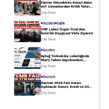
Faizler Yüksekken Konut Alınır
mı? Uzmanlardan Kritik Yatırım
Tavsiyeleri
2 Ay Önce
Gündem
Sağlık
CHP Lideri Özgür Özel’den
İzmir’de Duygusal Vefa Ziyareti
2 Ay Önce
Gündem
Aytuğ Türkeköle Liderliğinde
Martı Takım Gayrimenkul,
Yatırımcılara Değer Katıyor
2 Ay Önce
Ekonomi
Haziran 2026 Faiz Kararı
Açıklandı: Konut, Kredi ve Döviz
Piyasasını Nasıl Etkileyecek?
2 Ay Önce