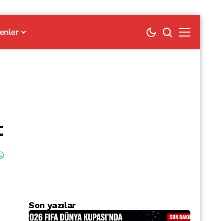
enler
t
Son yazılar