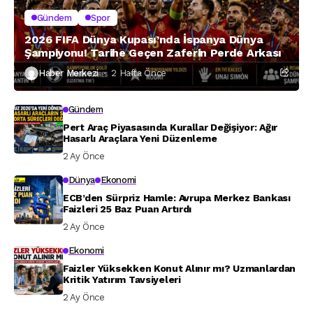
Gündem
Spor
2026 FIFA Dünya Kupası’nda İspanya Dünya
Şampiyonu! Tarihe Geçen Zaferin Perde Arkası
Haber Merkezi
2 Hafta Önce
Gündem
Pert Araç Piyasasında Kurallar Değişiyor: Ağır
Hasarlı Araçlara Yeni Düzenleme
2 Ay Önce
Dünya
Ekonomi
ECB’den Sürpriz Hamle: Avrupa Merkez Bankası
Faizleri 25 Baz Puan Artırdı
2 Ay Önce
Ekonomi
Faizler Yüksekken Konut Alınır mı? Uzmanlardan
Kritik Yatırım Tavsiyeleri
2 Ay Önce