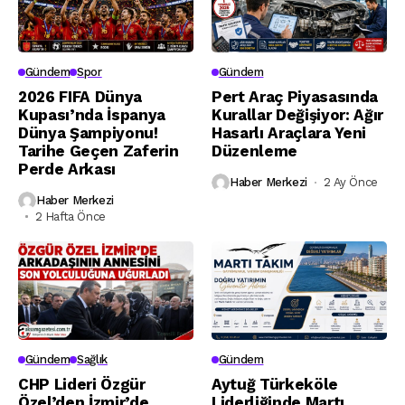
Gündem
Spor
Gündem
2026 FIFA Dünya
Pert Araç Piyasasında
Kupası’nda İspanya
Kurallar Değişiyor: Ağır
Dünya Şampiyonu!
Hasarlı Araçlara Yeni
Tarihe Geçen Zaferin
Düzenleme
Perde Arkası
Haber Merkezi
2 Ay Önce
Haber Merkezi
2 Hafta Önce
Gündem
Sağlık
Gündem
CHP Lideri Özgür
Aytuğ Türkeköle
Özel’den İzmir’de
Liderliğinde Martı