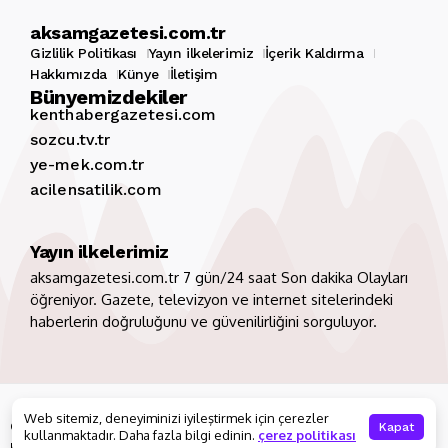
aksamgazetesi.com.tr
Gizlilik Politikası
Yayın ilkelerimiz
İçerik Kaldırma
Hakkımızda
Künye
İletişim
Bünyemizdekiler
kenthabergazetesi.com
sozcu.tv.tr
ye-mek.com.tr
acilensatilik.com
Yayın ilkelerimiz
aksamgazetesi.com.tr 7 gün/24 saat Son dakika Olayları
öğreniyor. Gazete, televizyon ve internet sitelerindeki
haberlerin doğruluğunu ve güvenilirliğini sorguluyor.
Copyright 2026. Tüm hakları saklıdır
aksamgazetesi.com.tr
Web sitemiz, deneyiminizi iyileştirmek için çerezler
Gizlilik Politikası
Yayın ilkelerimiz
İçerik Kaldırma
Kapat
kullanmaktadır. Daha fazla bilgi edinin.
çerez politikası
Hakkımızda
Künye
İletişim