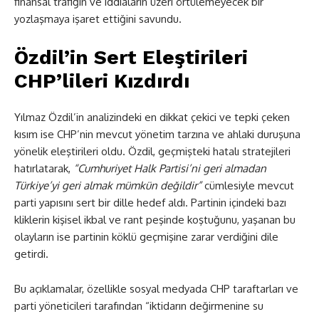
finansal trafiğin ve iddiaların üzeri örtülemeyecek bir
yozlaşmaya işaret ettiğini savundu.
Özdil’in Sert Eleştirileri
CHP’lileri Kızdırdı
Yılmaz Özdil’in analizindeki en dikkat çekici ve tepki çeken
kısım ise CHP’nin mevcut yönetim tarzına ve ahlaki duruşuna
yönelik eleştirileri oldu. Özdil, geçmişteki hatalı stratejileri
hatırlatarak,
“Cumhuriyet Halk Partisi’ni geri almadan
Türkiye’yi geri almak mümkün değildir”
cümlesiyle mevcut
parti yapısını sert bir dille hedef aldı. Partinin içindeki bazı
kliklerin kişisel ikbal ve rant peşinde koştuğunu, yaşanan bu
olayların ise partinin köklü geçmişine zarar verdiğini dile
getirdi.
Bu açıklamalar, özellikle sosyal medyada CHP taraftarları ve
parti yöneticileri tarafından “iktidarın değirmenine su