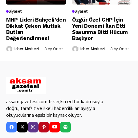
Siyaset
Siyaset
MHP Lideri Bahçeli’den
Özgür Özel CHP İçin
Dikkat Çeken Mutlak
Yeni Dönemi İlan Etti
Butlan
Savunma Bitti Hücum
Değerlendirmesi
Başlıyor
Haber Merkezi
3 Ay Önce
Haber Merkezi
3 Ay Önce
aksamgazetesi.com.tr seçkin editör kadrosuyla
doğru, tarafsız ve ilkeli habercilik anlayışıyla
okuyucularına eşsiz bir kaynak oluyor.