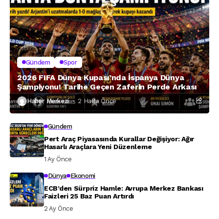
Gündem
Spor
2026 FIFA Dünya Kupası’nda İspanya Dünya
Şampiyonu! Tarihe Geçen Zaferin Perde Arkası
Haber Merkezi
2 Hafta Önce
Gündem
Pert Araç Piyasasında Kurallar Değişiyor: Ağır
Hasarlı Araçlara Yeni Düzenleme
1 Ay Önce
Dünya
Ekonomi
ECB’den Sürpriz Hamle: Avrupa Merkez Bankası
Faizleri 25 Baz Puan Artırdı
2 Ay Önce