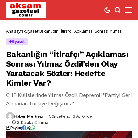
Ana sayfa
Siyaset
Bakanlığın “İtirafçı” Açıklaması Sonrası Yılmaz
Özdil’den Olay Yaratacak Sözler: Hedefte Kimler
Var?
Siyaset
Bakanlığın “İtirafçı” Açıklaması
Sonrası Yılmaz Özdil’den Olay
Yaratacak Sözler: Hedefte
Kimler Var?
CHP Kulislerinde Yılmaz Özdil Depremi! "Partiyi Geri
Almadan Türkiye Değişmez"
Haber Merkezi
Güncellendi 3 Ay Önce
3 Dakika Okuma
Paylaş