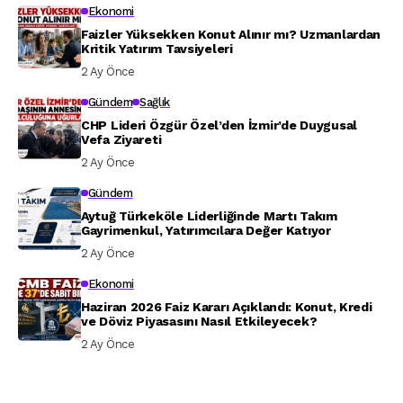
Ekonomi
Faizler Yüksekken Konut Alınır mı? Uzmanlardan
Kritik Yatırım Tavsiyeleri
2 Ay Önce
Gündem
Sağlık
CHP Lideri Özgür Özel’den İzmir’de Duygusal
Vefa Ziyareti
2 Ay Önce
Gündem
Aytuğ Türkeköle Liderliğinde Martı Takım
Gayrimenkul, Yatırımcılara Değer Katıyor
2 Ay Önce
Ekonomi
Haziran 2026 Faiz Kararı Açıklandı: Konut, Kredi
ve Döviz Piyasasını Nasıl Etkileyecek?
2 Ay Önce