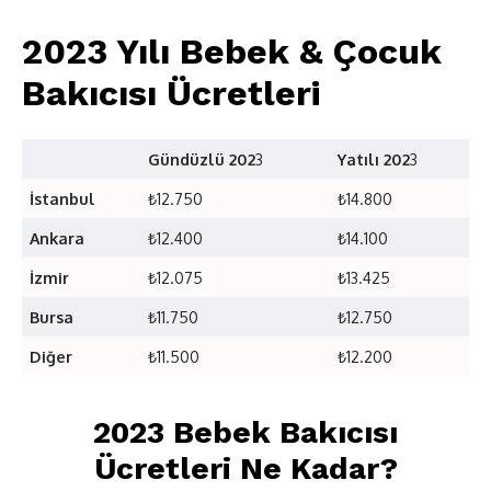
2023 Yılı Bebek & Çocuk
Bakıcısı Ücretleri
Gündüzlü 202
3
Yatılı 202
3
İstanbul
₺12.750
₺14.800
Ankara
₺12.400
₺14.100
İzmir
₺12.075
₺13.425
Bursa
₺11.750
₺12.750
Diğer
₺11.500
₺12.200
2023 Bebek Bakıcısı
Ücretleri Ne Kadar?