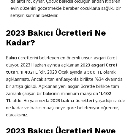
da aktif rol oynar. Çocuk bakıcısı olduğun andan itibaren
evin düzenini gözetmekle beraber çocuklarla sağlıklı bir
iletişim kurman beklenir.
2023 Bakıcı Ücretleri Ne
Kadar?
Bakıcı ücretlerini belirleyen en önemli unsur, asgari ücret
oluyor. 2023 Haziran ayında açıklanan
2023 asgari ücret
tutarı
,
11.402TL
‘dir. 2023 Ocak ayında
8.500 TL
olarak
açıklanmıştı. Ancak artan enflasyonla birlikte %34 civarında
bir artışa gidildi. Açıklanan yeni asgari ücretle birlikte tam
zamanlı çalışan bir bakıcının minimum maaşı da
11.402
TL
oldu. Bu yazımızda
2023 bakıcı ücretleri
yaşadığınız ilde
ne kadar ve bakıcı maaşı neye göre belirleniyor öğrenmiş
olacaksınız.
2023 Bakıcı Ücretleri Neye