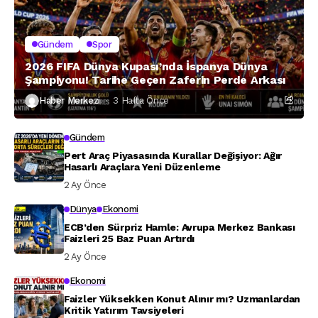
Gündem
Spor
2026 FIFA Dünya Kupası’nda İspanya Dünya
Şampiyonu! Tarihe Geçen Zaferin Perde Arkası
Haber Merkezi
3 Hafta Önce
Gündem
Pert Araç Piyasasında Kurallar Değişiyor: Ağır
Hasarlı Araçlara Yeni Düzenleme
2 Ay Önce
Dünya
Ekonomi
ECB’den Sürpriz Hamle: Avrupa Merkez Bankası
Faizleri 25 Baz Puan Artırdı
2 Ay Önce
Ekonomi
Faizler Yüksekken Konut Alınır mı? Uzmanlardan
Kritik Yatırım Tavsiyeleri