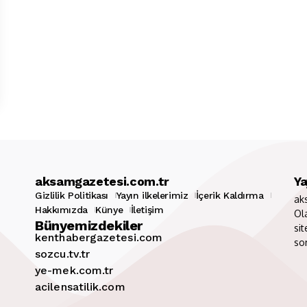
aksamgazetesi.com.tr
Ya
Gizlilik Politikası
Yayın ilkelerimiz
İçerik Kaldırma
ak
Hakkımızda
Künye
İletişim
Ol
Bünyemizdekiler
sit
kenthabergazetesi.com
so
sozcu.tv.tr
ye-mek.com.tr
acilensatilik.com