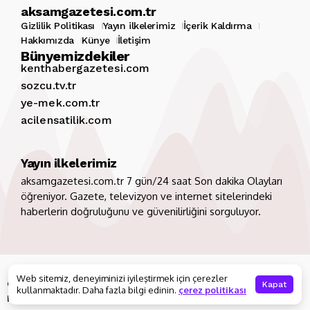
aksamgazetesi.com.tr
Gizlilik Politikası
Yayın ilkelerimiz
İçerik Kaldırma
Hakkımızda
Künye
İletişim
Bünyemizdekiler
kenthabergazetesi.com
sozcu.tv.tr
ye-mek.com.tr
acilensatilik.com
Yayın ilkelerimiz
aksamgazetesi.com.tr 7 gün/24 saat Son dakika Olayları
öğreniyor. Gazete, televizyon ve internet sitelerindeki
haberlerin doğruluğunu ve güvenilirliğini sorguluyor.
Copyright 2026. Tüm hakları saklıdır
aksamgazetesi.com.tr
Web sitemiz, deneyiminizi iyileştirmek için çerezler
Gizlilik Politikası
Yayın ilkelerimiz
İçerik Kaldırma
Kapat
kullanmaktadır. Daha fazla bilgi edinin.
çerez politikası
Hakkımızda
Künye
İletişim