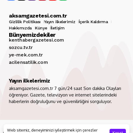
aksamgazetesi.com.tr
Gizlilik Politikası
Yayın ilkelerimiz
İçerik Kaldırma
Hakkımızda
Künye
İletişim
Bünyemizdekiler
kenthabergazetesi.com
sozcu.tv.tr
ye-mek.com.tr
acilensatilik.com
Yayın ilkelerimiz
aksamgazetesi.com.tr 7 gün/24 saat Son dakika Olayları
öğreniyor. Gazete, televizyon ve internet sitelerindeki
haberlerin doğruluğunu ve güvenilirliğini sorguluyor.
Copyright 2026. Tüm hakları saklıdır
aksamgazetesi.com.tr
Web sitemiz, deneyiminizi iyileştirmek için çerezler
Gizlilik Politikası
Yayın ilkelerimiz
İçerik Kaldırma
Kapat