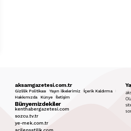
aksamgazetesi.com.tr
Ya
Gizlilik Politikası
Yayın ilkelerimiz
İçerik Kaldırma
ak
Hakkımızda
Künye
İletişim
Ol
Bünyemizdekiler
sit
kenthabergazetesi.com
so
sozcu.tv.tr
ye-mek.com.tr
acilensatilik.com