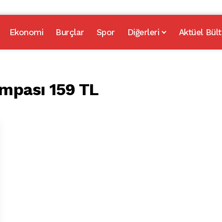
Ekonomi
Burçlar
Spor
Diğerleri
Aktüel Bült
ampası 159 TL