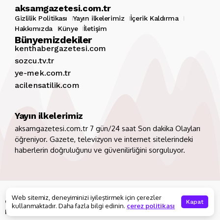
aksamgazetesi.com.tr
Gizlilik Politikası
Yayın ilkelerimiz
İçerik Kaldırma
Hakkımızda
Künye
İletişim
Bünyemizdekiler
kenthabergazetesi.com
sozcu.tv.tr
ye-mek.com.tr
acilensatilik.com
Yayın ilkelerimiz
aksamgazetesi.com.tr 7 gün/24 saat Son dakika Olayları
öğreniyor. Gazete, televizyon ve internet sitelerindeki
haberlerin doğruluğunu ve güvenilirliğini sorguluyor.
Copyright 2026. Tüm hakları saklıdır
aksamgazetesi.com.tr
Web sitemiz, deneyiminizi iyileştirmek için çerezler
Gizlilik Politikası
Yayın ilkelerimiz
İçerik Kaldırma
Kapat
kullanmaktadır. Daha fazla bilgi edinin.
çerez politikası
Hakkımızda
Künye
İletişim