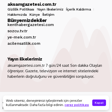
aksamgazetesi.com.tr
Gizlilik Politikası
Yayın ilkelerimiz
İçerik Kaldırma
Hakkımızda
Künye
İletişim
Bünyemizdekiler
kenthabergazetesi.com
sozcu.tv.tr
ye-mek.com.tr
acilensatilik.com
Yayın ilkelerimiz
aksamgazetesi.com.tr 7 gün/24 saat Son dakika Olayları
öğreniyor. Gazete, televizyon ve internet sitelerindeki
haberlerin doğruluğunu ve güvenilirliğini sorguluyor.
Copyright 2026. Tüm hakları saklıdır
aksamgazetesi.com.tr
Web sitemiz, deneyiminizi iyileştirmek için çerezler
Gizlilik Politikası
Yayın ilkelerimiz
İçerik Kaldırma
Kapat
kullanmaktadır. Daha fazla bilgi edinin.
çerez politikası
Hakkımızda
Künye
İletişim