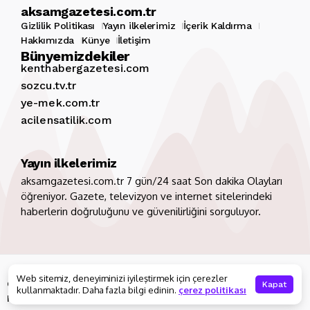
aksamgazetesi.com.tr
Gizlilik Politikası
Yayın ilkelerimiz
İçerik Kaldırma
Hakkımızda
Künye
İletişim
Bünyemizdekiler
kenthabergazetesi.com
sozcu.tv.tr
ye-mek.com.tr
acilensatilik.com
Yayın ilkelerimiz
aksamgazetesi.com.tr 7 gün/24 saat Son dakika Olayları
öğreniyor. Gazete, televizyon ve internet sitelerindeki
haberlerin doğruluğunu ve güvenilirliğini sorguluyor.
Copyright 2026. Tüm hakları saklıdır
aksamgazetesi.com.tr
Web sitemiz, deneyiminizi iyileştirmek için çerezler
Gizlilik Politikası
Yayın ilkelerimiz
İçerik Kaldırma
Kapat
kullanmaktadır. Daha fazla bilgi edinin.
çerez politikası
Hakkımızda
Künye
İletişim