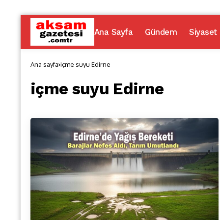
Ana Sayfa
Gündem
Siyaset
Ana sayfa
içme suyu Edirne
içme suyu Edirne