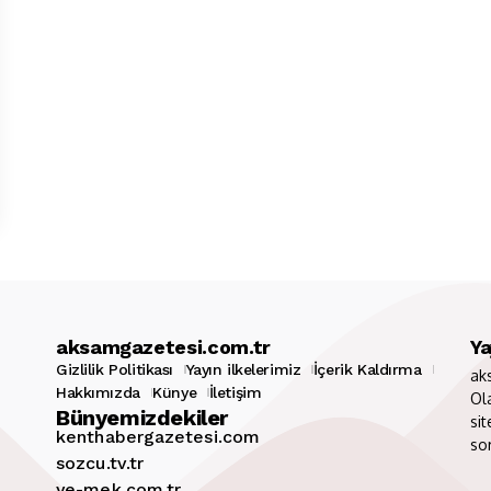
aksamgazetesi.com.tr
Ya
Gizlilik Politikası
Yayın ilkelerimiz
İçerik Kaldırma
ak
Hakkımızda
Künye
İletişim
Ol
Bünyemizdekiler
sit
kenthabergazetesi.com
so
sozcu.tv.tr
ye-mek.com.tr