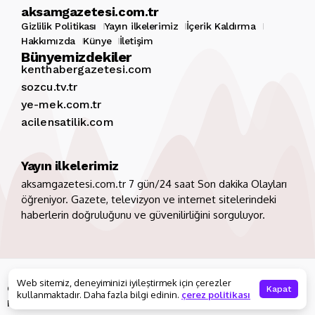
aksamgazetesi.com.tr
Gizlilik Politikası
Yayın ilkelerimiz
İçerik Kaldırma
Hakkımızda
Künye
İletişim
Bünyemizdekiler
kenthabergazetesi.com
sozcu.tv.tr
ye-mek.com.tr
acilensatilik.com
Yayın ilkelerimiz
aksamgazetesi.com.tr 7 gün/24 saat Son dakika Olayları
öğreniyor. Gazete, televizyon ve internet sitelerindeki
haberlerin doğruluğunu ve güvenilirliğini sorguluyor.
Copyright 2026. Tüm hakları saklıdır
aksamgazetesi.com.tr
Web sitemiz, deneyiminizi iyileştirmek için çerezler
Gizlilik Politikası
Yayın ilkelerimiz
İçerik Kaldırma
Kapat
kullanmaktadır. Daha fazla bilgi edinin.
çerez politikası
Hakkımızda
Künye
İletişim