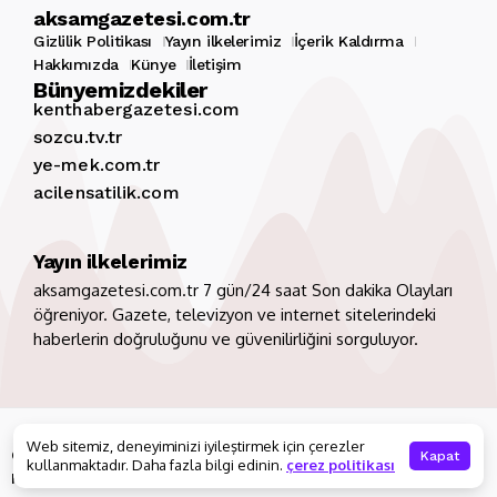
aksamgazetesi.com.tr
Gizlilik Politikası
Yayın ilkelerimiz
İçerik Kaldırma
Hakkımızda
Künye
İletişim
Bünyemizdekiler
kenthabergazetesi.com
sozcu.tv.tr
ye-mek.com.tr
acilensatilik.com
Yayın ilkelerimiz
aksamgazetesi.com.tr 7 gün/24 saat Son dakika Olayları
öğreniyor. Gazete, televizyon ve internet sitelerindeki
haberlerin doğruluğunu ve güvenilirliğini sorguluyor.
Copyright 2026. Tüm hakları saklıdır
aksamgazetesi.com.tr
Web sitemiz, deneyiminizi iyileştirmek için çerezler
Gizlilik Politikası
Yayın ilkelerimiz
İçerik Kaldırma
Kapat
kullanmaktadır. Daha fazla bilgi edinin.
çerez politikası
Hakkımızda
Künye
İletişim