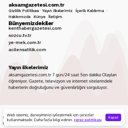
aksamgazetesi.com.tr
Gizlilik Politikası
Yayın ilkelerimiz
İçerik Kaldırma
Hakkımızda
Künye
İletişim
Bünyemizdekiler
kenthabergazetesi.com
sozcu.tv.tr
ye-mek.com.tr
acilensatilik.com
Yayın ilkelerimiz
aksamgazetesi.com.tr 7 gün/24 saat Son dakika Olayları
öğreniyor. Gazete, televizyon ve internet sitelerindeki
haberlerin doğruluğunu ve güvenilirliğini sorguluyor.
Copyright 2026. Tüm hakları saklıdır
aksamgazetesi.com.tr
Web sitemiz, deneyiminizi iyileştirmek için çerezler
Gizlilik Politikası
Yayın ilkelerimiz
İçerik Kaldırma
Kapat
kullanmaktadır. Daha fazla bilgi edinin.
çerez politikası
Hakkımızda
Künye
İletişim