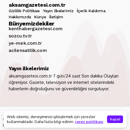
aksamgazetesi.com.tr
Gizlilik Politikası
Yayın ilkelerimiz
İçerik Kaldırma
Hakkımızda
Künye
İletişim
Bünyemizdekiler
kenthabergazetesi.com
sozcu.tv.tr
ye-mek.com.tr
acilensatilik.com
Yayın ilkelerimiz
aksamgazetesi.com.tr 7 gün/24 saat Son dakika Olayları
öğreniyor. Gazete, televizyon ve internet sitelerindeki
haberlerin doğruluğunu ve güvenilirliğini sorguluyor.
Copyright 2026. Tüm hakları saklıdır
aksamgazetesi.com.tr
Web sitemiz, deneyiminizi iyileştirmek için çerezler
Gizlilik Politikası
Yayın ilkelerimiz
İçerik Kaldırma
Kapat
kullanmaktadır. Daha fazla bilgi edinin.
çerez politikası
Hakkımızda
Künye
İletişim