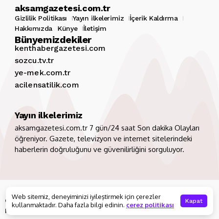
aksamgazetesi.com.tr
Gizlilik Politikası
Yayın ilkelerimiz
İçerik Kaldırma
Hakkımızda
Künye
İletişim
Bünyemizdekiler
kenthabergazetesi.com
sozcu.tv.tr
ye-mek.com.tr
acilensatilik.com
Yayın ilkelerimiz
aksamgazetesi.com.tr 7 gün/24 saat Son dakika Olayları
öğreniyor. Gazete, televizyon ve internet sitelerindeki
haberlerin doğruluğunu ve güvenilirliğini sorguluyor.
Copyright 2026. Tüm hakları saklıdır
aksamgazetesi.com.tr
Web sitemiz, deneyiminizi iyileştirmek için çerezler
Gizlilik Politikası
Yayın ilkelerimiz
İçerik Kaldırma
Kapat
kullanmaktadır. Daha fazla bilgi edinin.
çerez politikası
Hakkımızda
Künye
İletişim