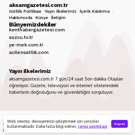
aksamgazetesi.com.tr
Gizlilik Politikası
Yayın ilkelerimiz
İçerik Kaldırma
Hakkımızda
Künye
İletişim
Bünyemizdekiler
kenthabergazetesi.com
sozcu.tv.tr
ye-mek.com.tr
acilensatilik.com
Yayın ilkelerimiz
aksamgazetesi.com.tr 7 gün/24 saat Son dakika Olayları
öğreniyor. Gazete, televizyon ve internet sitelerindeki
haberlerin doğruluğunu ve güvenilirliğini sorguluyor.
Copyright 2026. Tüm hakları saklıdır
aksamgazetesi.com.tr
Web sitemiz, deneyiminizi iyileştirmek için çerezler
Gizlilik Politikası
Yayın ilkelerimiz
İçerik Kaldırma
Kapat
kullanmaktadır. Daha fazla bilgi edinin.
çerez politikası
Hakkımızda
Künye
İletişim