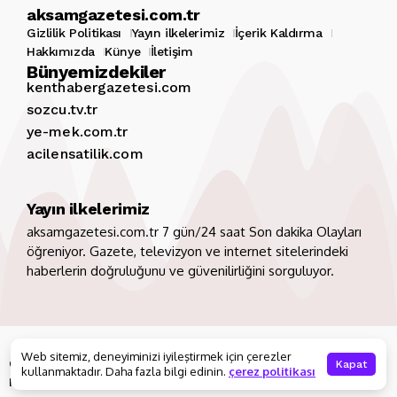
aksamgazetesi.com.tr
Gizlilik Politikası
Yayın ilkelerimiz
İçerik Kaldırma
Hakkımızda
Künye
İletişim
Bünyemizdekiler
kenthabergazetesi.com
sozcu.tv.tr
ye-mek.com.tr
acilensatilik.com
Yayın ilkelerimiz
aksamgazetesi.com.tr 7 gün/24 saat Son dakika Olayları
öğreniyor. Gazete, televizyon ve internet sitelerindeki
haberlerin doğruluğunu ve güvenilirliğini sorguluyor.
Copyright 2026. Tüm hakları saklıdır
aksamgazetesi.com.tr
Web sitemiz, deneyiminizi iyileştirmek için çerezler
Gizlilik Politikası
Yayın ilkelerimiz
İçerik Kaldırma
Kapat
kullanmaktadır. Daha fazla bilgi edinin.
çerez politikası
Hakkımızda
Künye
İletişim