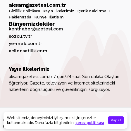
aksamgazetesi.com.tr
Gizlilik Politikası
Yayın ilkelerimiz
İçerik Kaldırma
Hakkımızda
Künye
İletişim
Bünyemizdekiler
kenthabergazetesi.com
sozcu.tv.tr
ye-mek.com.tr
acilensatilik.com
Yayın ilkelerimiz
aksamgazetesi.com.tr 7 gün/24 saat Son dakika Olayları
öğreniyor. Gazete, televizyon ve internet sitelerindeki
haberlerin doğruluğunu ve güvenilirliğini sorguluyor.
Copyright 2026. Tüm hakları saklıdır
aksamgazetesi.com.tr
Web sitemiz, deneyiminizi iyileştirmek için çerezler
Gizlilik Politikası
Yayın ilkelerimiz
İçerik Kaldırma
Kapat
kullanmaktadır. Daha fazla bilgi edinin.
çerez politikası
Hakkımızda
Künye
İletişim