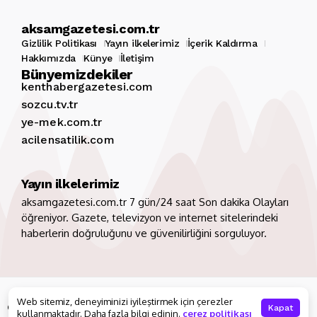
aksamgazetesi.com.tr
Gizlilik Politikası
Yayın ilkelerimiz
İçerik Kaldırma
Hakkımızda
Künye
İletişim
Bünyemizdekiler
kenthabergazetesi.com
sozcu.tv.tr
ye-mek.com.tr
acilensatilik.com
Yayın ilkelerimiz
aksamgazetesi.com.tr 7 gün/24 saat Son dakika Olayları
öğreniyor. Gazete, televizyon ve internet sitelerindeki
haberlerin doğruluğunu ve güvenilirliğini sorguluyor.
Copyright 2026. Tüm hakları saklıdır
aksamgazetesi.com.tr
Web sitemiz, deneyiminizi iyileştirmek için çerezler
Gizlilik Politikası
Yayın ilkelerimiz
İçerik Kaldırma
Kapat
kullanmaktadır. Daha fazla bilgi edinin.
çerez politikası