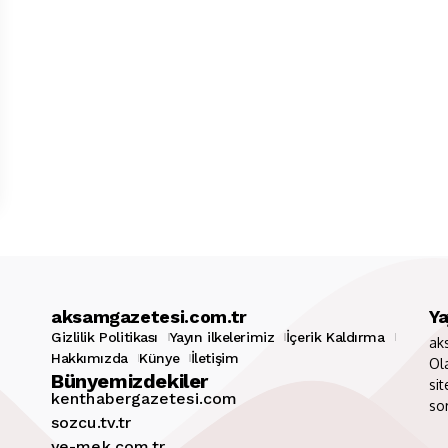
aksamgazetesi.com.tr
Ya
Gizlilik Politikası
Yayın ilkelerimiz
İçerik Kaldırma
ak
Hakkımızda
Künye
İletişim
Ol
Bünyemizdekiler
sit
kenthabergazetesi.com
so
sozcu.tv.tr
ye-mek.com.tr