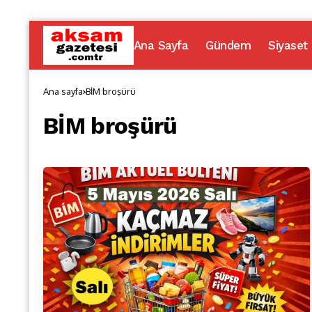
Ana Sayfa
Gündem
Siyaset
Ana sayfa
BİM broşürü
BİM broşürü