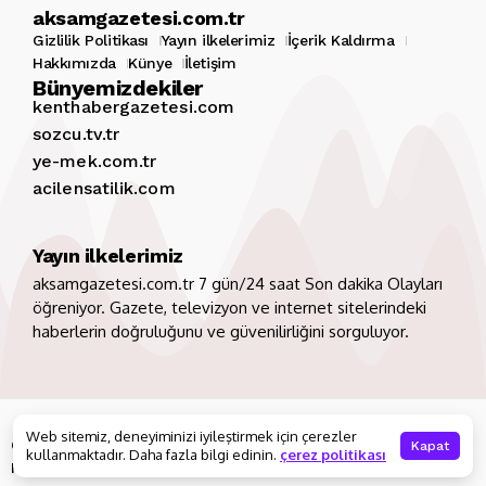
aksamgazetesi.com.tr
Gizlilik Politikası
Yayın ilkelerimiz
İçerik Kaldırma
Hakkımızda
Künye
İletişim
Bünyemizdekiler
kenthabergazetesi.com
sozcu.tv.tr
ye-mek.com.tr
acilensatilik.com
Yayın ilkelerimiz
aksamgazetesi.com.tr 7 gün/24 saat Son dakika Olayları
öğreniyor. Gazete, televizyon ve internet sitelerindeki
haberlerin doğruluğunu ve güvenilirliğini sorguluyor.
Copyright 2026. Tüm hakları saklıdır
aksamgazetesi.com.tr
Web sitemiz, deneyiminizi iyileştirmek için çerezler
Gizlilik Politikası
Yayın ilkelerimiz
İçerik Kaldırma
Kapat
kullanmaktadır. Daha fazla bilgi edinin.
çerez politikası
Hakkımızda
Künye
İletişim