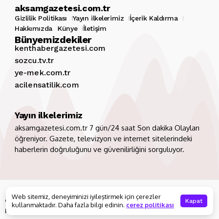
aksamgazetesi.com.tr
Gizlilik Politikası
Yayın ilkelerimiz
İçerik Kaldırma
Hakkımızda
Künye
İletişim
Bünyemizdekiler
kenthabergazetesi.com
sozcu.tv.tr
ye-mek.com.tr
acilensatilik.com
Yayın ilkelerimiz
aksamgazetesi.com.tr 7 gün/24 saat Son dakika Olayları
öğreniyor. Gazete, televizyon ve internet sitelerindeki
haberlerin doğruluğunu ve güvenilirliğini sorguluyor.
Copyright 2026. Tüm hakları saklıdır
aksamgazetesi.com.tr
Web sitemiz, deneyiminizi iyileştirmek için çerezler
Gizlilik Politikası
Yayın ilkelerimiz
İçerik Kaldırma
Kapat
kullanmaktadır. Daha fazla bilgi edinin.
çerez politikası
Hakkımızda
Künye
İletişim