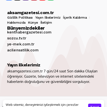
aksamgazetesi.com.tr
Gizlilik Politikası
Yayın ilkelerimiz
İçerik Kaldırma
Hakkımızda
Künye
İletişim
Bünyemizdekiler
kenthabergazetesi.com
sozcu.tv.tr
ye-mek.com.tr
acilensatilik.com
Yayın ilkelerimiz
aksamgazetesi.com.tr 7 gün/24 saat Son dakika Olayları
öğreniyor. Gazete, televizyon ve internet sitelerindeki
haberlerin doğruluğunu ve güvenilirliğini sorguluyor.
Copyright 2026. Tüm hakları saklıdır
aksamgazetesi.com.tr
Web sitemiz, deneyiminizi iyileştirmek için çerezler
Gizlilik Politikası
Yayın ilkelerimiz
İçerik Kaldırma
Kapat