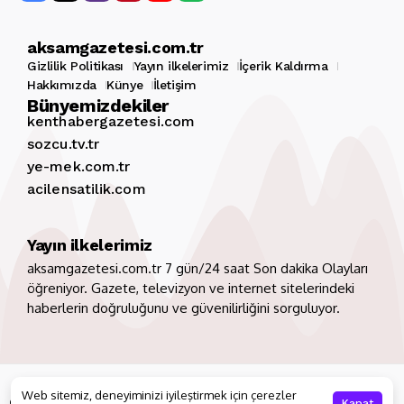
aksamgazetesi.com.tr
Gizlilik Politikası
Yayın ilkelerimiz
İçerik Kaldırma
Hakkımızda
Künye
İletişim
Bünyemizdekiler
kenthabergazetesi.com
sozcu.tv.tr
ye-mek.com.tr
acilensatilik.com
Yayın ilkelerimiz
aksamgazetesi.com.tr 7 gün/24 saat Son dakika Olayları
öğreniyor. Gazete, televizyon ve internet sitelerindeki
haberlerin doğruluğunu ve güvenilirliğini sorguluyor.
Copyright 2026. Tüm hakları saklıdır
aksamgazetesi.com.tr
Web sitemiz, deneyiminizi iyileştirmek için çerezler
Gizlilik Politikası
Yayın ilkelerimiz
İçerik Kaldırma
Kapat