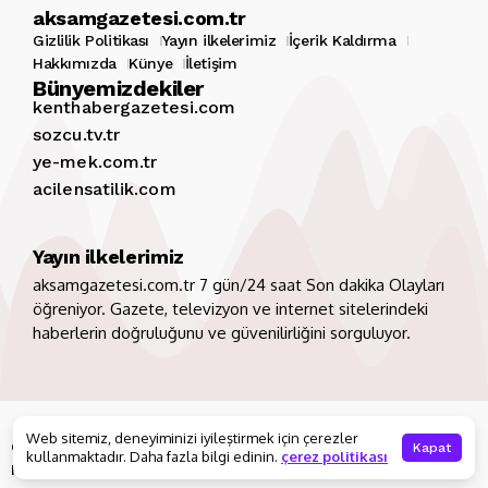
aksamgazetesi.com.tr
Gizlilik Politikası
Yayın ilkelerimiz
İçerik Kaldırma
Hakkımızda
Künye
İletişim
Bünyemizdekiler
kenthabergazetesi.com
sozcu.tv.tr
ye-mek.com.tr
acilensatilik.com
Yayın ilkelerimiz
aksamgazetesi.com.tr 7 gün/24 saat Son dakika Olayları
öğreniyor. Gazete, televizyon ve internet sitelerindeki
haberlerin doğruluğunu ve güvenilirliğini sorguluyor.
Copyright 2026. Tüm hakları saklıdır
aksamgazetesi.com.tr
Web sitemiz, deneyiminizi iyileştirmek için çerezler
Gizlilik Politikası
Yayın ilkelerimiz
İçerik Kaldırma
Kapat
kullanmaktadır. Daha fazla bilgi edinin.
çerez politikası
Hakkımızda
Künye
İletişim