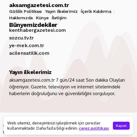
aksamgazetesi.com.tr
Gizlilik Politikası
Yayın ilkelerimiz
İçerik Kaldırma
Hakkımızda
Künye
İletişim
Bünyemizdekiler
kenthabergazetesi.com
sozcu.tv.tr
ye-mek.com.tr
acilensatilik.com
Yayın ilkelerimiz
aksamgazetesi.com.tr 7 gün/24 saat Son dakika Olayları
öğreniyor. Gazete, televizyon ve internet sitelerindeki
haberlerin doğruluğunu ve güvenilirliğini sorguluyor.
Copyright 2026. Tüm hakları saklıdır
aksamgazetesi.com.tr
Web sitemiz, deneyiminizi iyileştirmek için çerezler
Gizlilik Politikası
Yayın ilkelerimiz
İçerik Kaldırma
Kapat
kullanmaktadır. Daha fazla bilgi edinin.
çerez politikası
Hakkımızda
Künye
İletişim