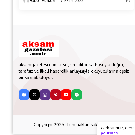
Haber Merkezi
7 Ekim 2023
aksamgazetesi.com.tr seçkin editör kadrosuyla doğru,
tarafsız ve ilkeli habercilik anlayışıyla okuyucularına eşsiz
bir kaynak oluyor.
Copyright 2026. Tüm hakları saklıdır
aksamgazetes
Web sitemiz, deneyi
politikası