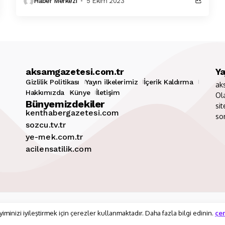
Haber Merkezi
5 Ekim 2023
aksamgazetesi.com.tr
Ya
Gizlilik Politikası
Yayın ilkelerimiz
İçerik Kaldırma
ak
Hakkımızda
Künye
İletişim
Ol
Bünyemizdekiler
sit
kenthabergazetesi.com
so
sozcu.tv.tr
ye-mek.com.tr
acilensatilik.com
i.com.tr
Gizlilik Politikası
Yayın ilkele
minizi iyileştirmek için çerezler kullanmaktadır. Daha fazla bilgi edinin.
çe