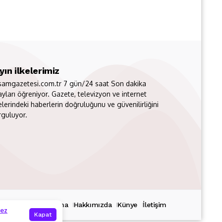
yın ilkelerimiz
samgazetesi.com.tr 7 gün/24 saat Son dakika
ayları öğreniyor. Gazete, televizyon ve internet
elerindeki haberlerin doğruluğunu ve güvenilirliğini
rguluyor.
rimiz
İçerik Kaldırma
Hakkımızda
Künye
İletişim
rez
Kapat