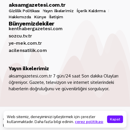
aksamgazetesi.com.tr
Gizlilik Politikası
Yayın ilkelerimiz
İçerik Kaldırma
Hakkımızda
Künye
İletişim
Bünyemizdekiler
kenthabergazetesi.com
sozcu.tv.tr
ye-mek.com.tr
acilensatilik.com
Yayın ilkelerimiz
aksamgazetesi.com.tr 7 gün/24 saat Son dakika Olayları
öğreniyor. Gazete, televizyon ve internet sitelerindeki
haberlerin doğruluğunu ve güvenilirliğini sorguluyor.
Copyright 2026. Tüm hakları saklıdır
aksamgazetesi.com.tr
Web sitemiz, deneyiminizi iyileştirmek için çerezler
Gizlilik Politikası
Yayın ilkelerimiz
İçerik Kaldırma
Kapat
kullanmaktadır. Daha fazla bilgi edinin.
çerez politikası
Hakkımızda
Künye
İletişim