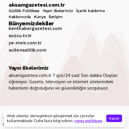
aksamgazetesi.com.tr
Gizlilik Politikası
Yayın ilkelerimiz
İçerik Kaldırma
Hakkımızda
Künye
İletişim
Bünyemizdekiler
kenthabergazetesi.com
sozcu.tv.tr
ye-mek.com.tr
acilensatilik.com
Yayın ilkelerimiz
aksamgazetesi.com.tr 7 gün/24 saat Son dakika Olayları
öğreniyor. Gazete, televizyon ve internet sitelerindeki
haberlerin doğruluğunu ve güvenilirliğini sorguluyor.
Copyright 2026. Tüm hakları saklıdır
aksamgazetesi.com.tr
Web sitemiz, deneyiminizi iyileştirmek için çerezler
Gizlilik Politikası
Yayın ilkelerimiz
İçerik Kaldırma
Kapat
kullanmaktadır. Daha fazla bilgi edinin.
çerez politikası
Hakkımızda
Künye
İletişim