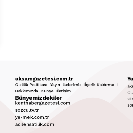
aksamgazetesi.com.tr
Ya
Gizlilik Politikası
Yayın ilkelerimiz
İçerik Kaldırma
ak
Hakkımızda
Künye
İletişim
Ol
Bünyemizdekiler
sit
kenthabergazetesi.com
so
sozcu.tv.tr
ye-mek.com.tr
acilensatilik.com