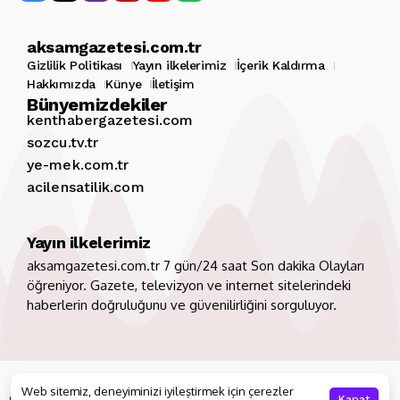
aksamgazetesi.com.tr
Gizlilik Politikası
Yayın ilkelerimiz
İçerik Kaldırma
Hakkımızda
Künye
İletişim
Bünyemizdekiler
kenthabergazetesi.com
sozcu.tv.tr
ye-mek.com.tr
acilensatilik.com
Yayın ilkelerimiz
aksamgazetesi.com.tr 7 gün/24 saat Son dakika Olayları
öğreniyor. Gazete, televizyon ve internet sitelerindeki
haberlerin doğruluğunu ve güvenilirliğini sorguluyor.
Copyright 2026. Tüm hakları saklıdır
aksamgazetesi.com.tr
Web sitemiz, deneyiminizi iyileştirmek için çerezler
Gizlilik Politikası
Yayın ilkelerimiz
İçerik Kaldırma
Kapat