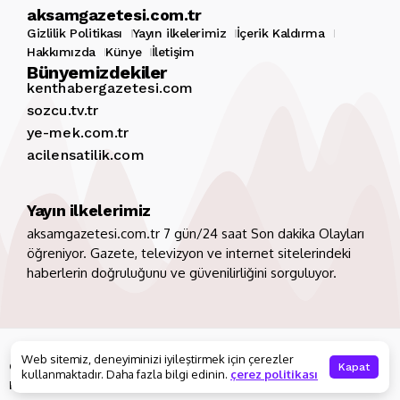
aksamgazetesi.com.tr
Gizlilik Politikası
Yayın ilkelerimiz
İçerik Kaldırma
Hakkımızda
Künye
İletişim
Bünyemizdekiler
kenthabergazetesi.com
sozcu.tv.tr
ye-mek.com.tr
acilensatilik.com
Yayın ilkelerimiz
aksamgazetesi.com.tr 7 gün/24 saat Son dakika Olayları
öğreniyor. Gazete, televizyon ve internet sitelerindeki
haberlerin doğruluğunu ve güvenilirliğini sorguluyor.
Copyright 2026. Tüm hakları saklıdır
aksamgazetesi.com.tr
Web sitemiz, deneyiminizi iyileştirmek için çerezler
Gizlilik Politikası
Yayın ilkelerimiz
İçerik Kaldırma
Kapat
kullanmaktadır. Daha fazla bilgi edinin.
çerez politikası
Hakkımızda
Künye
İletişim